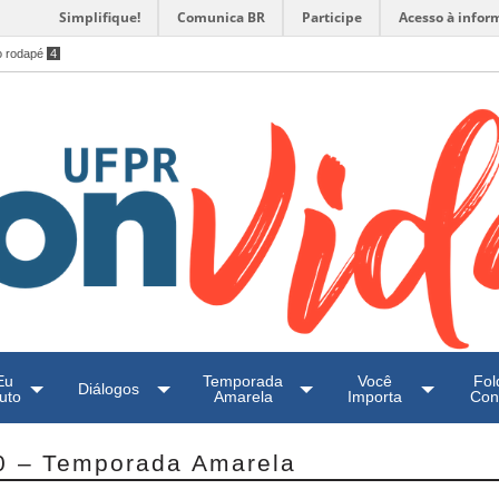
Simplifique!
Comunica BR
Participe
Acesso à infor
o rodapé
4
Eu
Temporada
Você
Fol
Diálogos
uto
Amarela
Importa
Con
0 – Temporada Amarela