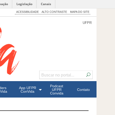
mação
Legislação
Canais
ACESSIBILIDADE
ALTO CONTRASTE
MAPA DO SITE
UFPR
Podcast
ders
App UFPR
UFPR
Contato
Vida
ConVida
Convida