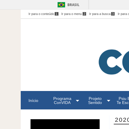
BRASIL
Ir para o conteúdo
1
Ir para o menu
2
Ir para a busca
3
Ir para 
Programa
Projeto
Psiu 
Início
ConVIDA
Sentido
Te Esc
202