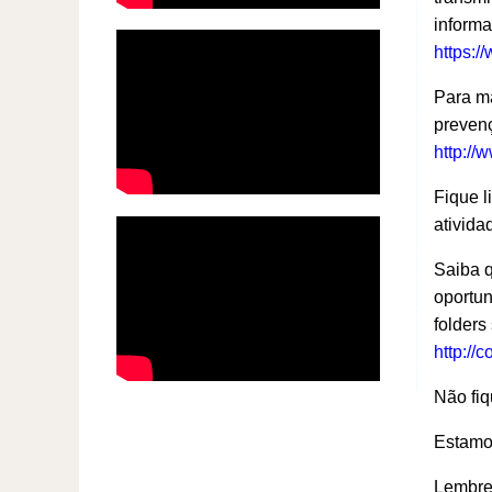
informa
https:
Para ma
prevenç
http://
Fique l
ativida
Saiba q
oportun
folders
http://
Não fiq
Estamos
Lembre-