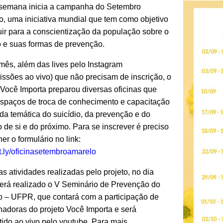
semana inicia a campanha do Setembro
, uma iniciativa mundial que tem como objetivo
uir para a conscientização da população sobre o
o e suas formas de prevenção.
ês, além das lives pelo Instagram
issões ao vivo) que não precisam de inscrição, o
 Você Importa preparou diversas oficinas que
espaços de troca de conhecimento e capacitação
da temática do suicídio, da prevenção e do
 de si e do próximo. Para se inscrever é preciso
er o formulário no link:
bit.ly/oficinasetembroamarelo
s atividades realizadas pelo projeto, no dia
erá realizado o V Seminário de Prevenção do
o – UFPR, que contará com a participação de
adoras do projeto Você Importa e será
tido ao vivo pelo youtube. Para mais