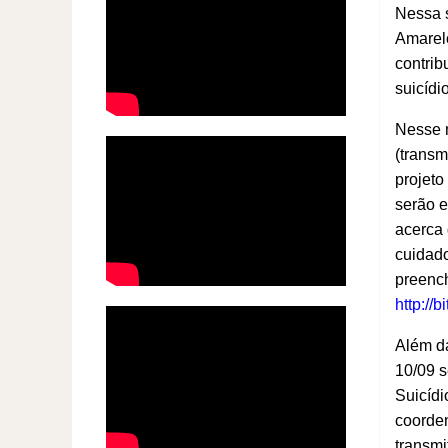
Nessa 
Amarelo
contrib
suicídi
Nesse m
(transm
projeto
serão 
acerca 
cuidado
preench
http://
Além da
10/09 s
Suicídi
coorden
transmi