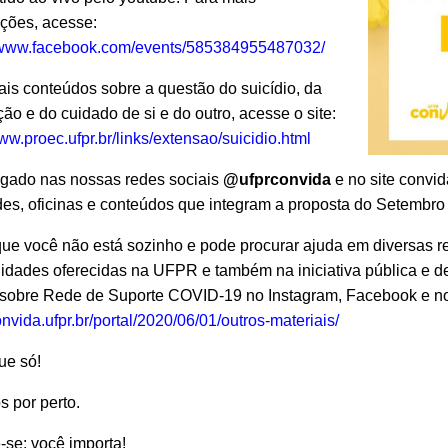
ções, acesse:
//www.facebook.com/events/585384955487032/
is conteúdos sobre a questão do suicídio, da
ão e do cuidado de si e do outro, acesse o site:
www.proec.ufpr.br/links/extensao/suicidio.html
igado nas nossas redes sociais
@ufprconvida
e no site convi
des, oficinas e conteúdos que integram a proposta do Setembro
ue você não está sozinho e pode procurar ajuda em diversas r
idades oferecidas na UFPR e também na iniciativa pública e d
 sobre Rede de Suporte COVID-19 no Instagram, Facebook e no n
convida.ufpr.br/portal/2020/06/01/outros-materiais/
ue só!
 por perto.
se: você importa!